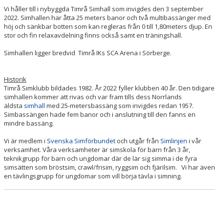
Vi håller till i nybyggda Timrå Simhall som invigdes den 3 september
2022. Simhallen har åtta 25 meters banor och två multibassänger med
höj och sänkbar botten som kan regleras från 0 till 1,80meters djup. En
stor och fin relaxavdelning finns också samt en träningshall.
Simhallen ligger bredvid Timrå IKs SCA Arena i Sörberge.
Historik
Timrå Simklubb bildades 1982. År 2022 fyller klubben 40 år. Den tidigare
simhallen kommer att rivas och var fram tills dess Norrlands
äldsta
simhall
med 25-metersbassäng som invigdes redan 1957.
Simbassängen hade fem banor och i anslutning till den fanns en
mindre bassäng.
Vi är medlem i
Svenska Simförbundet
och utgår från
Simlinjen
i vår
verksamhet. Våra verksamheter är simskola för barn från 3 år,
teknikgrupp för barn och ungdomar där de lär sig simma i de fyra
simsätten som bröstsim, crawl/frisim, ryggsim och fjärilsim. Vi har även
en tävlingsgrupp för ungdomar som vill börja tävla i simning.