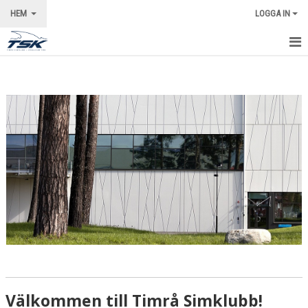
HEM
LOGGA IN
STARTSIDA
NYHETER
VÅRA LEDARE
KALENDER
OM KLUBBEN
KONTAKT
Välkommen till Timrå Simklubb!