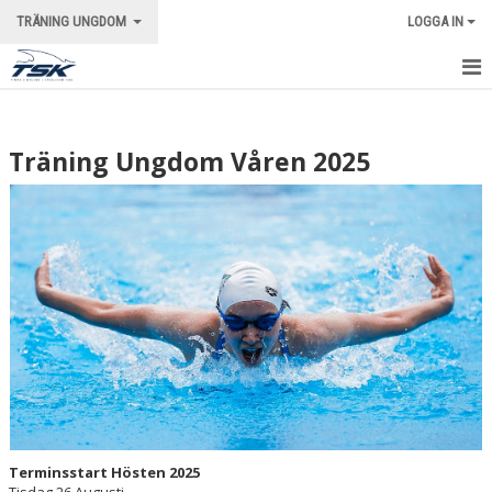
TRÄNING UNGDOM
LOGGA IN
STARTSIDA
Träning Ungdom Våren 2025
NYHETER
KALENDER
BILDGALLERI
KONTAKT
Terminsstart Hösten 2025
Tisdag 26 Augusti