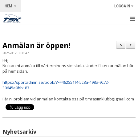
HEM
LOGGA IN
STARTSIDA
Anmälan är öppen!
NYHETER
<
>
2025-01-13 08:47
VÅRA LEDARE
Hej
Nu kan ni anmäla till vårterminens simskola. Under fliken anmälan här
KALENDER
på hemsidan.
https://sportadmin.se/book/?F=462551f4-5c8a-498a-9c72-
OM KLUBBEN
30645e9bb183
KONTAKT
Får ni problem vid anmälan kontakta oss på timrasimklubb@gmail.com
Nyhetsarkiv