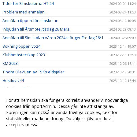
TIder för Simskolorna HT-24
2024-09-01 11:24
Problem med anmälan
2024-08-24 11:53
Anmälan öppen för simskolan
2024-08-12 10:05
Inbjudan till Årsmöte, tisdag 26 Mars.
2024-02-29 08:13
Anmälan till Simskolan våren 2024 stänger Fredag 26/1
2024-01-25 09:09
Bokning öppen vt-24
2023-12-14 19:07
Klubbmästerskap 2023
2023-12-11 12:58
KM 2023
2023-12-06 16:11
Tindra Olavi, en av TSKs eldsjälar
2023-10-18 20:31
Höstlov v44
2023-10-12 16:44
Bokningen är öppen.
2023-08-30 09:45
Timrå Simklubb, en klubb för alla.
2023-08-26 11:16
För att hemsidan ska fungera korrekt använder vi nödvändiga
Nytt it-system, ny webb och nya appar.
cookies från SportAdmin. Dessa går inte att stänga av.
2023-08-18 15:24
Föreningen kan också använda frivilliga cookies, t.ex. för
Vi vill önska alla en trevlig sommar!
2023-08-04 13:56
statistik eller marknadsföring. Du väljer själv om du vill
acceptera dessa.
Anpassa dina val