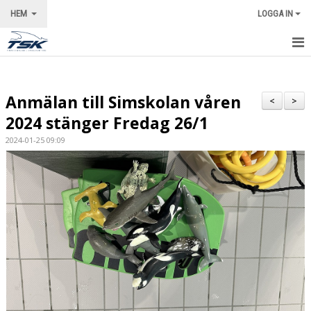
HEM
LOGGA IN
STARTSIDA
Anmälan till Simskolan våren
NYHETER
<
>
2024 stänger Fredag 26/1
VÅRA LEDARE
2024-01-25 09:09
KALENDER
OM KLUBBEN
KONTAKT