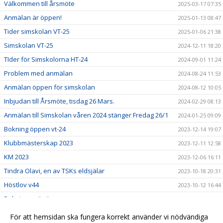
Välkommen till årsmöte
2025-03-17 07:35
Anmälan är öppen!
2025-01-13 08:47
Tider simskolan VT-25
2025-01-06 21:38
Simskolan VT-25
2024-12-11 18:20
TIder för Simskolorna HT-24
2024-09-01 11:24
Problem med anmälan
2024-08-24 11:53
Anmälan öppen för simskolan
2024-08-12 10:05
Inbjudan till Årsmöte, tisdag 26 Mars.
2024-02-29 08:13
Anmälan till Simskolan våren 2024 stänger Fredag 26/1
2024-01-25 09:09
Bokning öppen vt-24
2023-12-14 19:07
Klubbmästerskap 2023
2023-12-11 12:58
KM 2023
2023-12-06 16:11
Tindra Olavi, en av TSKs eldsjälar
2023-10-18 20:31
Höstlov v44
2023-10-12 16:44
Bokningen är öppen.
2023-08-30 09:45
Timrå Simklubb, en klubb för alla.
2023-08-26 11:16
För att hemsidan ska fungera korrekt använder vi nödvändiga