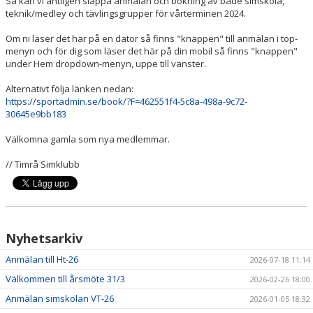
Så kan vi äntligen släppa anmälan och bokning av både simskola,
teknik/medley och tävlingsgrupper för vårterminen 2024.
Om ni läser det här på en dator så finns "knappen" till anmälan i top-
menyn och för dig som läser det här på din mobil så finns "knappen"
under Hem dropdown-menyn, uppe till vänster.
Alternativt följa länken nedan:
https://sportadmin.se/book/?F=462551f4-5c8a-498a-9c72-
30645e9bb183
Välkomna gamla som nya medlemmar.
// Timrå Simklubb
Nyhetsarkiv
Anmälan till Ht-26
2026-07-18 11:14
Välkommen till årsmöte 31/3
2026-02-26 18:00
Anmälan simskolan VT-26
2026-01-05 18:32