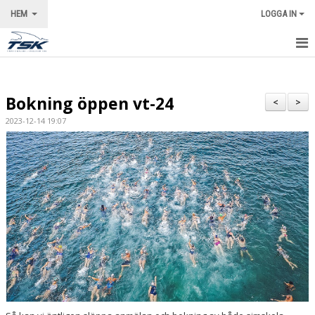
HEM
LOGGA IN
STARTSIDA
Bokning öppen vt-24
NYHETER
<
>
2023-12-14 19:07
VÅRA LEDARE
KALENDER
OM KLUBBEN
KONTAKT