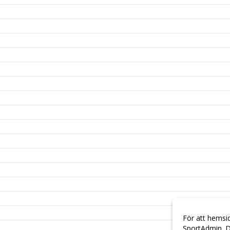
För att hemsi
SportAdmin. D