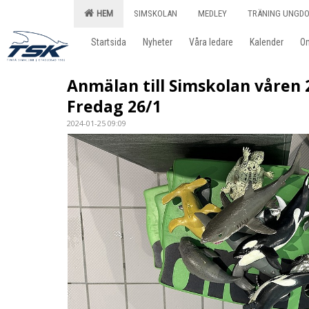
HEM
SIMSKOLAN
MEDLEY
TRÄNING UNGD
Startsida
Nyheter
Våra ledare
Kalender
O
Anmälan till Simskolan våren 
Fredag 26/1
2024-01-25 09:09