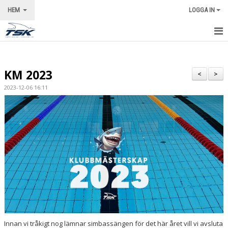
HEM
LOGGA IN
STARTSIDA
KM 2023
NYHETER
<
>
2023-12-06 16:11
VÅRA LEDARE
KALENDER
OM KLUBBEN
KONTAKT
Innan vi tråkigt nog lämnar simbassängen för det här året vill vi avsluta