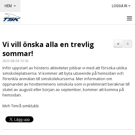
HEM
LOGGA IN
STARTSIDA
Vi vill önska alla en trevlig
NYHETER
<
>
sommar!
VÅRA LEDARE
2023-08-04 13:56
Inför uppstart av höstens aktiviteter jobbar vi med att försöka utöka
KALENDER
simskoleplatserna. Vi kommer att byta utseende på hemsidan och
förenkla anmälan till simskolekurserna. Mer information om
OM KLUBBEN
öppnandet av höstterminens simskola som vi preliminärt beräknar till
slutet av augusti eller början av september, kommer att komma på
hemsidan.
KONTAKT
Mvh Timrå simklubb