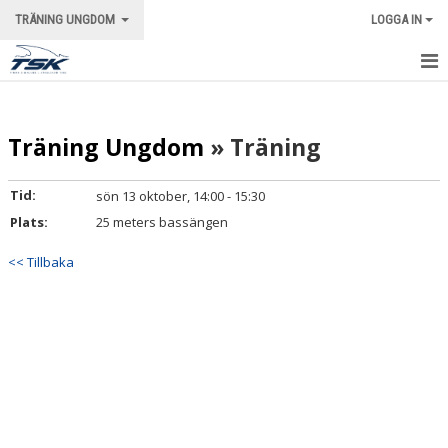
TRÄNING UNGDOM
LOGGA IN
STARTSIDA
Träning Ungdom
» Träning
NYHETER
KALENDER
Tid:
sön 13 oktober, 14:00 - 15:30
Plats:
25 meters bassängen
BILDGALLERI
<< Tillbaka
KONTAKT