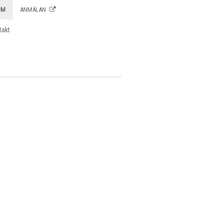
OM
ANMÄLAN
takt