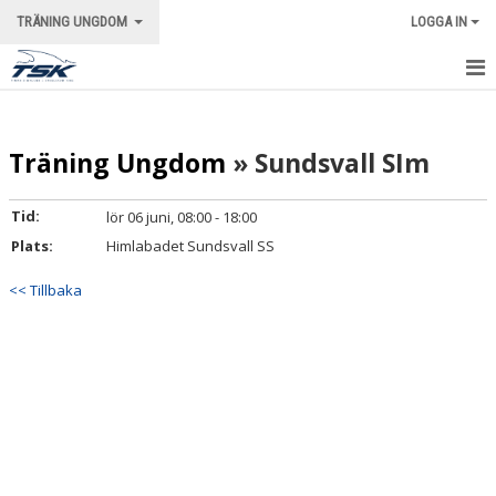
TRÄNING UNGDOM
LOGGA IN
STARTSIDA
Träning Ungdom
» Sundsvall SIm
NYHETER
KALENDER
Tid:
lör 06 juni, 08:00 - 18:00
Plats:
Himlabadet Sundsvall SS
BILDGALLERI
<< Tillbaka
KONTAKT