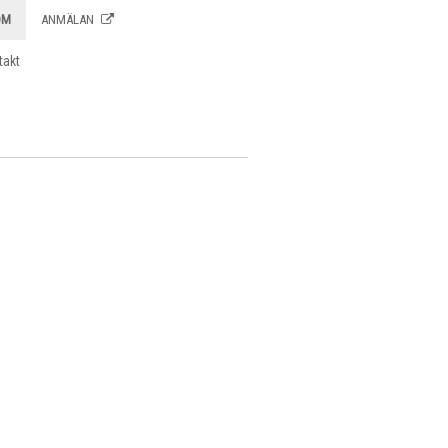
OM
ANMÄLAN
takt